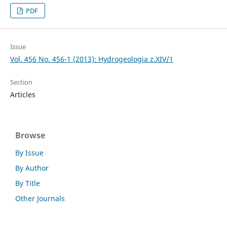
PDF
Issue
Vol. 456 No. 456-1 (2013): Hydrogeologia z.XIV/1
Section
Articles
Browse
By Issue
By Author
By Title
Other Journals