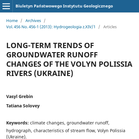
Biuletyn Państwowego Instytutu Geologicznego
Home
/
Archives
/
Vol. 456 No. 456-1 (2013): Hydrogeologia z.XIV/1
/
Articles
LONG-TERM TRENDS OF
GROUNDWATER RUNOFF
CHANGES OF THE VOLYN POLISSIA
RIVERS (UKRAINE)
Vasyl Grebin
Tatiana Solovey
Keywords:
climate changes, groundwater runoff,
hydrograph, characteristics of stream flow, Volyn Polissia
(Ukraine).