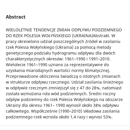
Abstract
WIELOLETNIE TENDENCJE ZMIAN ODPŁYWU PODZIEMNEGO
DO RZEK POLESIA WOŁYŃSKIEGO (UKRAINA)Abstrakt. W
pracy okreoelono udział poszczególnych źródeł w zasilaniu
rzek Polesia Wołyńskiego (Ukraina) za pomocą metody
genetycznego podziału hydrogramu odpływu dla dwóch
charakterystycznych okresów: 1961–1990 i 1991–2010.
Wielolecie 1961–1990 uznano za reprezentatywne do
uzyskania miarodajnych wartości normy klimatycznej.
Przeprowadzone obliczenia świadczą o istotnych zmianach
w strukturze odpływu rzecznego. Udział zasilania śnieżnego
w odpływie rzecznym zmniejszył się z 47 do 28%, natomiast
została wzmożona rola wód podziemnych. Średni roczny
odpływ podziemny do rzek Polesia Wołyńskiego na obszarze
Ukrainy dla okresu 1961– 1990 wynosił około 38% odpływu
całkowitego. Współcześnie (1990–2010) składowa zasilania
podziemnego rzek wzrosła około 1,4 razy i wynosi 53%.