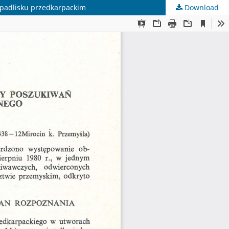
padlisku przedkarpackim
Download