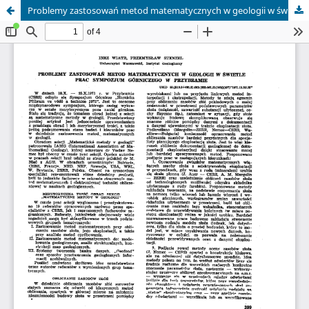
Problemy zastosowań metod matematycznych w geologii w świetle prac Sympozjum Górniczego w Przybramie