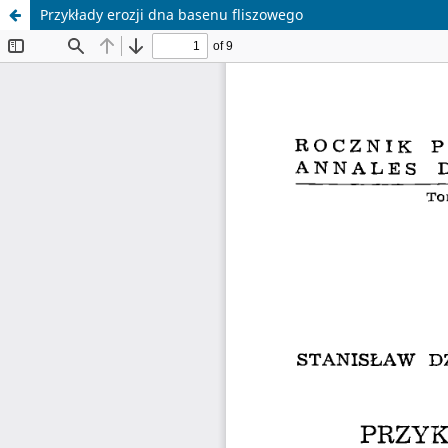
Przykłady erozji dna basenu fliszowego