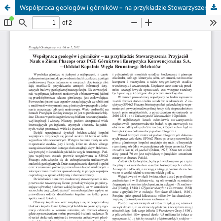
Współpraca geologów i górników – na przykładzie Stowarzyszenia Przyjaciół Nauk o Ziemi Phacops oraz PGE Górnictwo i Energetyka Konwencjonalna S.A. – Oddział Kopalnia Węgla Brunatnego Bełchatów