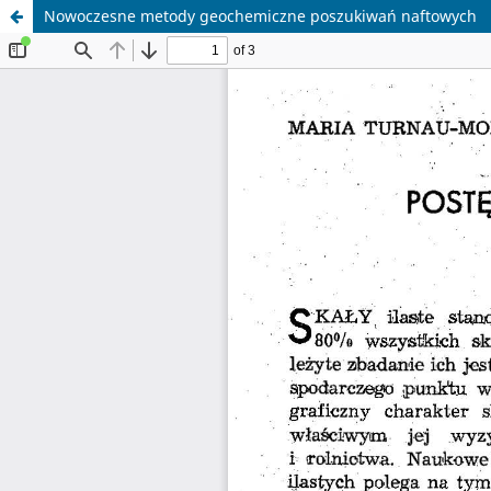
Nowoczesne metody geochemiczne poszukiwań naftowych