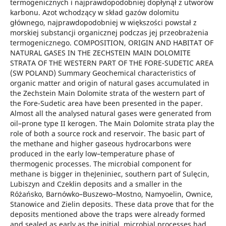
termogenicznych i najprawdopodobniej dopłynął z utworów
karbonu. Azot wchodzący w skład gazów dolomitu
głównego, najprawdopodobniej w większości powstał z
morskiej substancji organicznej podczas jej przeobrażenia
termogenicznego. COMPOSITION, ORIGIN AND HABITAT OF
NATURAL GASES IN THE ZECHSTEIN MAIN DOLOMITE
STRATA OF THE WESTERN PART OF THE FORE-SUDETIC AREA
(SW POLAND) Summary Geochemical characteristics of
organic matter and origin of natural gases accumulated in
the Zechstein Main Dolomite strata of the western part of
the Fore-Sudetic area have been presented in the paper.
Almost all the analysed natural gases were generated from
oil–prone type II kerogen. The Main Dolomite strata play the
role of both a source rock and reservoir. The basic part of
the methane and higher gaseous hydrocarbons were
produced in the early low–temperature phase of
thermogenic processes. The microbial component for
methane is bigger in theJeniniec, southern part of Sulęcin,
Lubiszyn and Czeklin deposits and a smaller in the
Różańsko, Barnówko–Buszewo–Mostno, Namyoelin, Ownice,
Stanowice and Zielin deposits. These data prove that for the
deposits mentioned above the traps were already formed
and sealed as early as the initial, microbial processes had