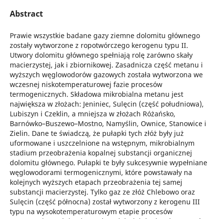
Abstract
Prawie wszystkie badane gazy ziemne dolomitu głównego
zostały wytworzone z ropotwórczego kerogenu typu II.
Utwory dolomitu głównego spełniają rolę zarówno skały
macierzystej, jak i zbiornikowej. Zasadnicza część metanu i
wyższych węglowodorów gazowych została wytworzona we
wczesnej niskotemperaturowej fazie procesów
termogenicznych. Składowa mikrobialna metanu jest
największa w złożach: Jeniniec, Sulęcin (część południowa),
Lubiszyn i Czeklin, a mniejsza w złożach Różańsko,
Barnówko–Buszewo–Mostno, Namyślin, Ownice, Stanowice i
Zielin. Dane te świadczą, że pułapki tych złóż były już
uformowane i uszczelnione na wstępnym, mikrobialnym
stadium przeobrażenia kopalnej substancji organicznej
dolomitu głównego. Pułapki te były sukcesywnie wypełniane
węglowodorami termogenicznymi, które powstawały na
kolejnych wyższych etapach przeobrażenia tej samej
substancji macierzystej. Tylko gaz ze złóż Chlebowo oraz
Sulęcin (część północna) został wytworzony z kerogenu III
typu na wysokotemperaturowym etapie procesów