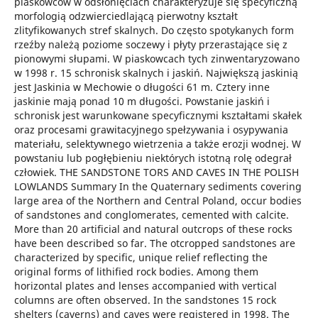
piaskowców w odsłonięciach charakteryzuje się specyficzną
morfologią odzwierciedlającą pierwotny kształt
zlityfikowanych stref skalnych. Do często spotykanych form
rzeźby należą poziome soczewy i płyty przerastające się z
pionowymi słupami. W piaskowcach tych zinwentaryzowano
w 1998 r. 15 schronisk skalnych i jaskiń. Największą jaskinią
jest Jaskinia w Mechowie o długości 61 m. Cztery inne
jaskinie mają ponad 10 m długości. Powstanie jaskiń i
schronisk jest warunkowane specyficznymi kształtami skałek
oraz procesami grawitacyjnego spełzywania i osypywania
materiału, selektywnego wietrzenia a także erozji wodnej. W
powstaniu lub pogłębieniu niektórych istotną rolę odegrał
człowiek. THE SANDSTONE TORS AND CAVES IN THE POLISH
LOWLANDS Summary In the Quaternary sediments covering
large area of the Northern and Central Poland, occur bodies
of sandstones and conglomerates, cemented with calcite.
More than 20 artificial and natural outcrops of these rocks
have been described so far. The otcropped sandstones are
characterized by specific, unique relief reflecting the
original forms of lithified rock bodies. Among them
horizontal plates and lenses accompanied with vertical
columns are often observed. In the sandstones 15 rock
shelters (caverns) and caves were registered in 1998. The