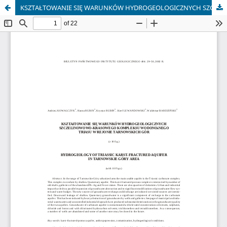
KSZTAŁTOWANIE SIĘ WARUNKÓW HYDROGEOLOGICZNYCH SZCZELINOWOWO-KRASOWEGO KOMPLEKSU WODONOŚNEGO TRIA SU W REJONIE TARNOWSKICH GÓR (z 10 fig.)