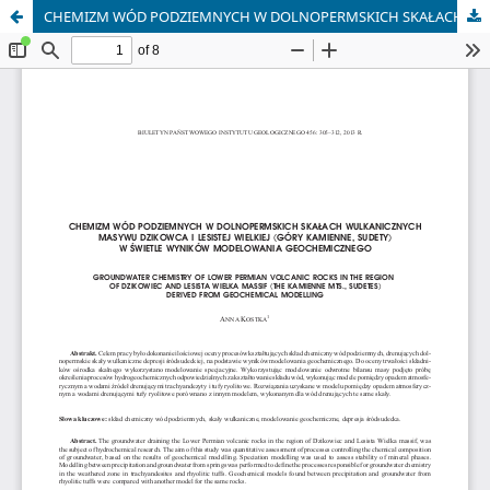
CHEMIZM WÓD PODZIEMNYCH W DOLNOPERMSKICH SKAŁACH WULKANICZNYCH MASYWU DZIKOWCA I LESISTEJ WIELKIEJ (GÓRY KAMIENNE, SUDETY) W ŚWIETLE WYNIKÓW MODELOWANIA GEOCHEMICZNEGO