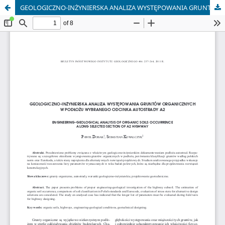
GEOLOGICZNO-INŻYNIERSKA ANALIZA WYSTĘPOWANIA GRUNTÓW ORGANICZNYCH W PODŁOŻU WYBRANEGO ODCINKA AUTOSTRADY A2